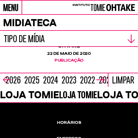
MENU
Pular para conteúdo
Instituto Tomie Ohtake
PRÊMIO TERRITÓRIOS
MIDIATECA
PUBLICAÇÃO
TIPO DE MÍDIA
CONFIRA A PUBLICAÇÃO QUE ACOMPANHA O
PRÊMIO TERRITÓRIOS DO INSTITUTO TOMIE
OHTAKE
TEXTO
PUBLICAÇÃO
VÍDEO
ÁUDIO
22 DE MAIO DE 2020
PUBLICAÇÃO
2026
2025
2024
2023
2022
2021
LIMPAR
202
LOJA TOMIE
LOJA TOMIE
LOJA T
Loja Tomie
HORÁRIOS