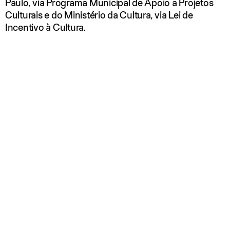
Paulo, via Programa Municipal de Apoio a Projetos
Culturais e do Ministério da Cultura, via Lei de
Incentivo à Cultura.
TEASER 7ª EDIÇÃO
Acompanhe o teaser para saber mais sobre a 7ª
edição do projeto com a gerente de educação
Mariana Per
.
6—11.NOV 2024
Eixo Palavra