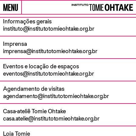
MENU
Pular para conteúdo
CONTATOS
Instituto Tomie Ohtake
Informações gerais
instituto@institutotomieohtake.org.br
Imprensa
imprensa@institutotomieohtake.org.br
Eventos e locação de espaços
eventos@institutotomieohtake.org.br
Agendamento de visitas
agendamento@institutotomieohtake.org.br
Casa-ateliê Tomie Ohtake
casa.atelie@institutotomieohtake.org.br
Loja Tomie