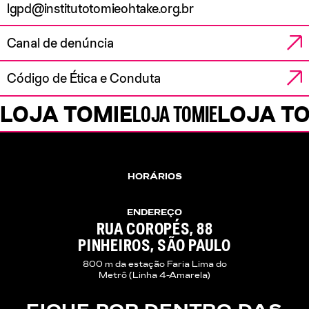
lgpd@institutotomieohtake.org.br
Canal de denúncia
Código de Ética e Conduta
LOJA TOMIE
LOJA TOMIE
LOJA T
Loja Tomie
HORÁRIOS
ENDEREÇO
RUA COROPÉS, 88
PINHEIROS, SÃO PAULO
800 m da estação Faria Lima do
Metrô (Linha 4-Amarela)