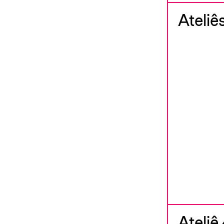
Ateliê
Ateliê