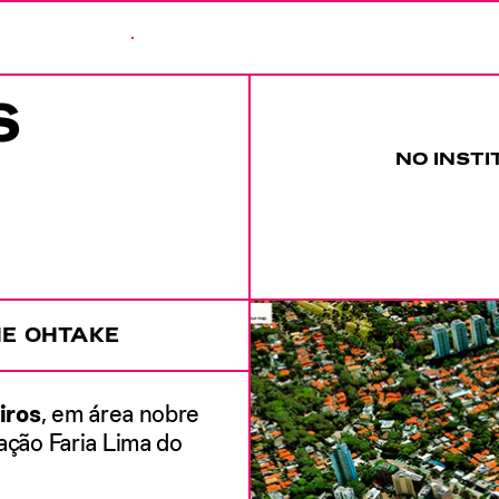
S
NO INSTI
IE OHTAKE
iros
, em área nobre
tação Faria Lima do