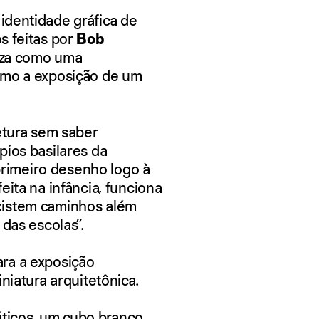
, identidade gráfica de
s feitas por
Bob
niza como uma
omo a exposição de um
etura sem saber
pios basilares da
 primeiro desenho logo à
eita na infância, funciona
xistem caminhos além
 das escolas”.
ra a exposição
niatura arquitetônica.
icos, um cubo branco