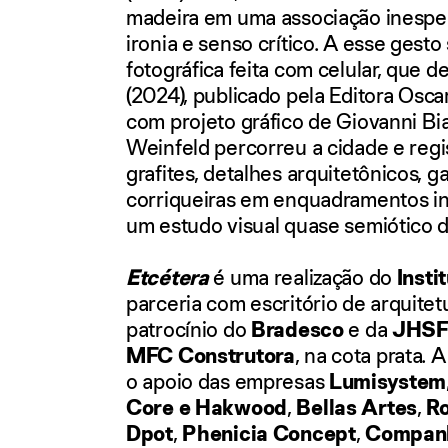
madeira em uma associação inespe
ironia e senso crítico. A esse gesto
fotográfica feita com celular, que d
(2024),
publicado pela
Editora Oscar
com projeto gráfico de Giovanni Bi
Weinfeld
percorreu a cidade e regis
grafites, detalhes arquitetônicos, 
corriqueiras em enquadramentos i
um estudo visual quase semiótico d
Etcétera
é uma realização do
Insti
parceria com escritório de arquitet
patrocínio do
Bradesco
e da
JHS
MFC Construtora
, na cota prata.
o apoio das empresas
Lumisystem
Core e Hakwood
,
Bellas Artes
,
R
Dpot
,
Phenicia Concept
,
Companh