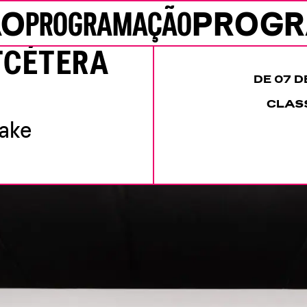
ÃO
PROGRAMAÇÃO
PROG
ETCÉTERA
DE 07 D
CLASS
take