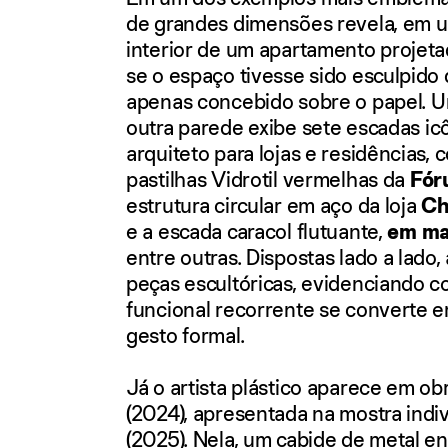
de grandes dimensões revela, em u
interior de um apartamento projet
se o espaço tivesse sido esculpido 
apenas concebido
sobre o papel. U
outra parede
exibe sete escadas ic
arquiteto para lojas e residências,
pastilhas Vidrotil vermelhas da
Fór
estrutura circular em aço da loja
Ch
e a escada caracol flutuante,
em ma
entre outras. Dispostas lado a lad
peças escultóricas, evidenciando
funcional recorrente se converte e
gesto formal.
Já o artista plástico aparece em o
(2024), apresentada na mostra indi
(2025). Nela, um cabide de metal en