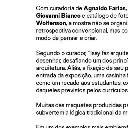
Com curadoria de
Agnaldo Farias
Giovanni Bianco
e catálogo de foto
Wolfenson
, a mostra não se orga
retrospectiva convencional, mas c
modo de pensar e criar.
Segundo o curador,
“
Isay
faz arquit
desenhar, desafiando um dos princí
arquitetura. Aliás, a fixação de seu
entrada da exposição, uma casinha f
como um recado aos estudantes: e
daqueles previstos pelos currículos
Muitas das maquetes produzidas pa
subvertem a lógica tradicional da mi
Em um dos exemplos mais emblemát