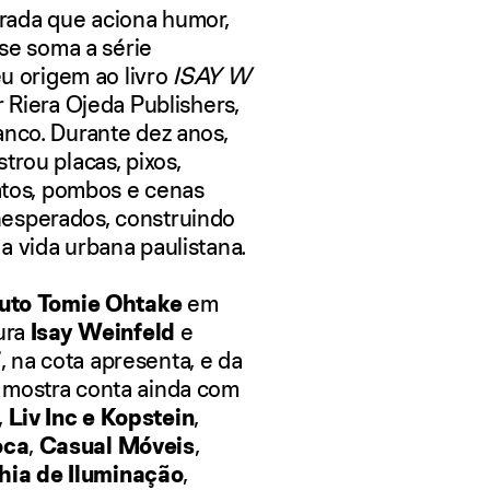
rada que aciona humor,
 se soma a série
eu origem ao livro
ISAY W
 Riera Ojeda Publishers,
anco.
Durante dez anos,
trou placas, pixos,
gatos, pombos e cenas
nesperados, construindo
a vida urbana paulistana.
tuto Tomie Ohtake
em
ura
Isay Weinfeld
e
F
, na cota apresenta, e da
 A mostra conta ainda com
,
Liv Inc e Kopstein
,
oca
,
Casual Móveis
,
ia de Iluminação
,