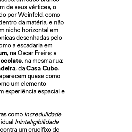
m de seus vértices, o
ado por
Weinfeld
, como
dentro da matéria, e não
m nicho horizontal
em
ônicas desenhadas pelo
 como a escadaria em
um
, na Oscar Freire; a
ocolate
, na mesma rua;
deira
, da
Casa Cubo
,
o, aparecem quase como
 como um elemento
m experiência espacial e
bras como
Incredulidade
vidual
Ininteligibilidade
contra um crucifixo de