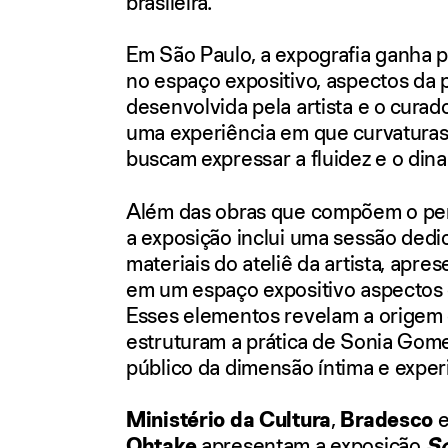
brasileira.
Em São Paulo, a expografia ganha p
no espaço expositivo, aspectos da 
desenvolvida pela artista e o cura
uma experiência em que curvatura
buscam expressar a fluidez e o din
Além das obras que compõem o perc
a exposição inclui uma sessão dedic
materiais do ateliê da artista, apre
em um espaço expositivo aspectos d
Esses elementos revelam a origem 
estruturam a prática de Sonia Gom
público da dimensão íntima e experi
Ministério da Cultura
,
Bradesco
e
Ohtake
apresentam a exposição
So