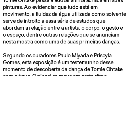
Tomie Ohtake passa a adotar a tinta acrílica em suas
pinturas. Ao evidenciar que tudo está em
movimento, a fluidez da água utilizada como solvente
serve de introito a essa série de estudos que
abordam a relação entre a artista, o corpo, o gesto e
o espaço, dentre outras relações que se anunciam
nesta mostra como uma de suas primeiras danças.
Segundo os curadores Paulo Miyada e Priscyla
Gomes, esta exposição é um testemunho desse
momento de descoberta da dança de Tomie Ohtake
com a água. O pincel se move em certo ritmo,
repetindo volutas, remelexos e expansões; a água
empresta seu próprio saber e dinamismo ao atribuir
transparência e dilui o caráter pastoso da tinta; as
coisas se somam e se transformam: há uma pausa, o
respiro da tinta, seguido de uma nova rodada, outra
expansão ou uma contração, e então mais um gesto
talvez com outra tonalidade da cor (ou outra diluição