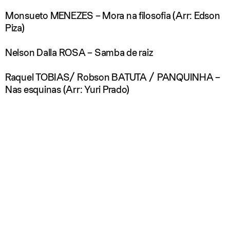
Monsueto MENEZES – Mora na filosofia (Arr: Edson
Piza)
Nelson Dalla ROSA – Samba de raiz
Raquel TOBIAS/ Robson BATUTA / PANQUINHA –
Nas esquinas (Arr: Yuri Prado)
Edson CONCEIÇÃO & Aloísio SILVA – Não Deixe o
Samba Morrer – (Arr: Luisa Carvalho)
Sobre os músicos:
QUARTETO PIZINDIM
RAFAEL ESTEVES
, bandolim
RODRIGO CARNEIRO
, violão 7 cordas
EMERSON BERNARDES
, cavaquinho
CLAUDINHO MARTINS
, pandeiro