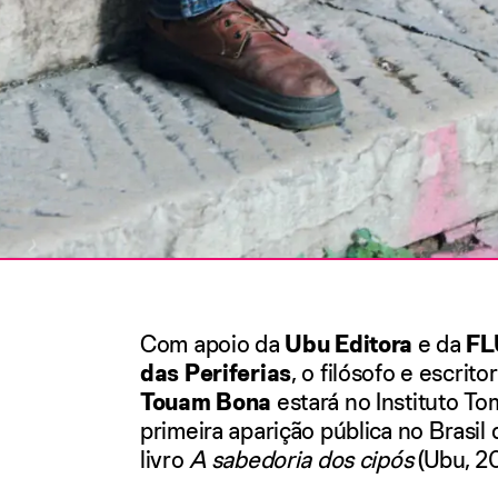
Com apoio da
Ubu Editora
e da
FL
das
Periferias
, o filósofo e escrit
Touam Bona
estará no Instituto To
primeira aparição pública no Brasi
livro
A sabedoria dos cipós
(Ubu, 20