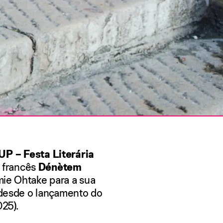
UP – Festa Literária
or francês
Dénètem
mie Ohtake para a sua
l desde o lançamento do
25).