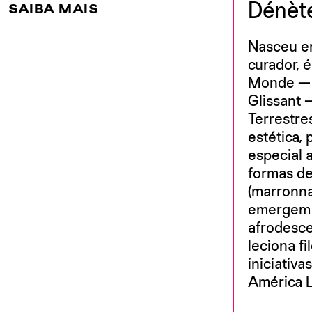
Dénèt
SAIBA MAIS
Nasceu em
curador, é
Monde — 
Glissant —
Terrestres
estética, 
especial 
formas de 
(marronna
emergem 
afrodesce
leciona f
iniciativa
América L