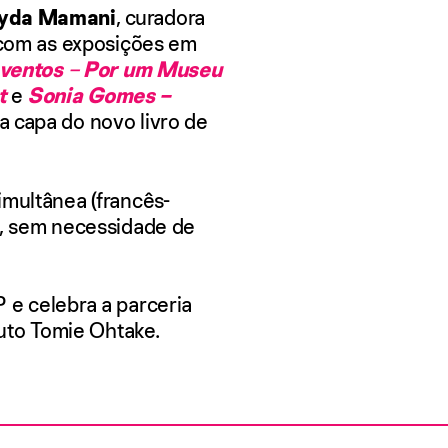
yda Mamani
, curadora
s com as exposições em
 ventos
–
Por um Museu
t
e
Sonia Gomes –
na capa do novo livro de
imultânea (francês-
o, sem necessidade de
 e celebra a parceria
tuto Tomie Ohtake.