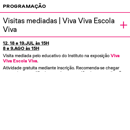
PROGRAMAÇÃO
Visitas mediadas | Viva Viva Escola
Viva
12, 18 e 19.JUL às 15H
8 e 9.AGO às 15H
Visita mediada pelo educativo do Instituto na exposição
Viva
Viva Escola Viva
.
Atividade gratuita mediante inscrição. Recomenda-se chegar
com pelo menos
15 minutos de antecedência
para realização
da inscrição e organização do grupo.
*vagas limitadas.
Visitas mediadas | Quando o museu
é rio
12, 18 e 19.JUL às 15H