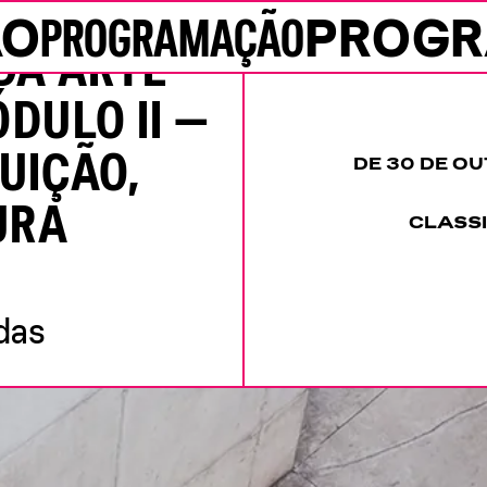
ÃO
PROGRAMAÇÃO
PROG
DA ARTE
ULO II —
TUIÇÃO,
DE 30 DE O
URA
CLASSI
das