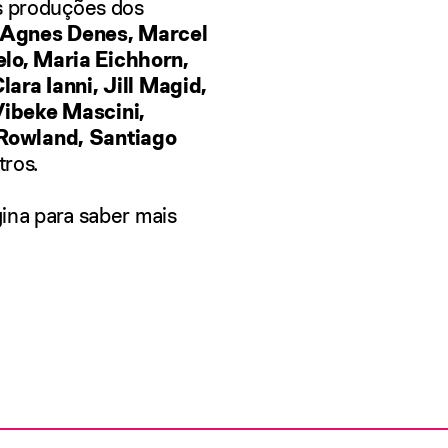
as produções dos
 Agnes Denes, Marcel
lo, Maria Eichhorn,
ara Ianni, Jill Magid,
ibeke Mascini,
Rowland, Santiago
tros.
gina para saber mais