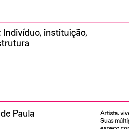
 Indivíduo, instituição,
strutura
 de Paula
Artista, vi
Suas múlti
espaço com