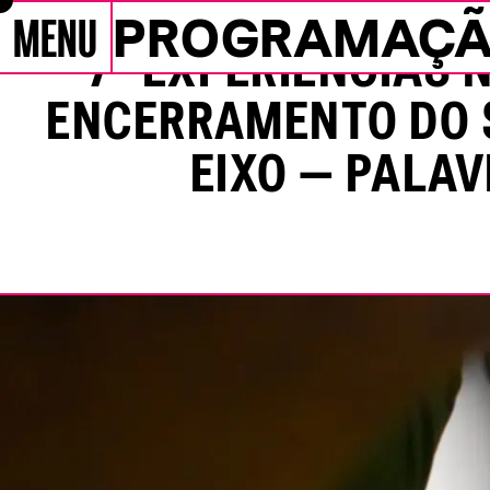
MENU
PROGRAMAÇ
Pular para conteúdo
7º EXPERIÊNCIAS 
Programação
ENCERRAMENTO DO
EIXO — PALA