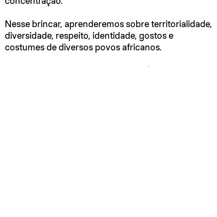
concentração.
Nesse brincar, aprenderemos sobre territorialidade,
diversidade, respeito, identidade, gostos e
costumes de diversos povos africanos.
A partir da escolha de cards pedagógicos
coloridos, crianças e adultos conhecerão aspectos
da cultura do país de cada brincadeira, além de
vivenciarem nas brincadeiras a filosofia do
Ubuntu
,
ou seja, um senso de coletividade, de partilha e de
integralidade tão presentes nos cosmosentidos
africanos.
Sem inscrição prévia.
RELACIONADOS