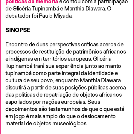
políticas da memória
e contou com a participação
SEGUNDO VOLUME DA COLEÇÃO DE LIVROS
DO INSTITUTO TOMIE OHTAKE INTITULADA
de Glicéria Tupinambá e Manthia Diawara. O
‘CADERNO-ENSAIO’
debatedor foi Paulo Miyada.
30 DE NOVEMBRO DE 2024
PUBLICAÇÃO
SINOPSE
Encontro de duas perspectivas críticas acerca de
MIRA SCHENDEL – ESPERAR
processos de restituição de patrimônios africanos
e indígenas em territórios europeus. Glicéria
QUE A LETRA SE FORME
Tupinambá trará sua experiência junto ao manto
PUBLICAÇÃO
tupinambá como parte integral da identidade e
cultura de seu povo, enquanto Manthia Diawara
ESTA PUBLICAÇÃO ACOMPANHA A
discutirá a partir de suas posições públicas acerca
EXPOSIÇÃO ‘MIRA SCHENDEL – ESPERAR QUE
A LETRA SE FORME’ E FOI ESCRITA PELOS
das políticas de repatriação de objetos africanos
CURADORES DA MOSTRA GALCIANI NEVES E
espoliados por nações europeias. Seus
PAULO MIYADA
depoimentos são testemunhos de que o que está
30 DE NOVEMBRO DE 2024
em jogo é mais amplo do que o deslocamento
PUBLICAÇÃO
material de objetos museológicos.