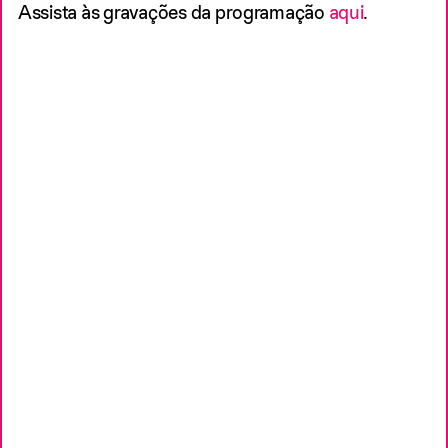
Assista às gravações da programação
aqui
.
IMAGINAR FUTUROS 2024:
IDENTIDADES AFRO-
ATLÂNTICAS EM PERSPECTIVA
VÍDEO
ESTA CONVERSA CONTOU COM A
PARTICIPAÇÃO DE BIANCA SANTANA (BR) E
MABOULA SOUMAHORO (FR). A MEDIAÇÃO
FOI DE ANA ROMAN E MARIANA PER.
28 DE NOVEMBRO DE 2024
VÍDEO
OFICINA: NOVOS COMEÇOS
PARA O FIM — DIÁLOGOS
BELÉM