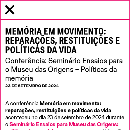
MENU
Pular para conteúdo
Instituto Tomie Ohtake
SARAU DA PALAVRA:
MIDIATECA
LANÇAMENTO DE
MEMÓRIA EM MOVIMENTO:
PUBLICAÇÕES
TIPO DE MÍDIA
REPARAÇÕES, RESTITUIÇÕES E
VÍDEO
POLÍTICAS DA VIDA
TEXTO
PUBLICAÇÃO
VÍDEO
ÁUDIO
O ‘SARAU DA PALAVRA’ CONTOU COM A
PARTICIPAÇÃO DE JUÇARA MARÇAL, LUIZA
Conferência: Seminário Ensaios para
ROMÃO, ROBERTA ESTRELA D’ALVA E ROSA
o Museu das Origens – Políticas da
PEIXOTO, NO CONTEXTO DO LANÇAMENTO DE
DUAS NOVAS PUBLICAÇÕES
memória
30 DE NOVEMBRO DE 2024
23 DE SETEMBRO DE 2024
VÍDEO
A conferência
Memória em movimento:
PALAVRA
reparações, restituições e políticas da vida
aconteceu no dia 23 de setembro de 2024 durante
CADERNO-ENSAIO 2
o
Seminário Ensaios para Museu das Origens: