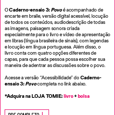
EXPOSIÇÃO ‘HIROMI NAGAKURA ATÉ A
AMAZÔNIA COM AILTON KRENAK’ (2025) NO
O
Caderno-ensaio 3:
Povo
é acompanhado de
CENTRO CULTURAL BANCO DA AMAZÔNIA,
encarte em braile, versão digital acessível, locução
EM BELÉM (PA)
de todos os conteúdos, audiodescrição de todas
19 DE DEZEMBRO DE 2025
as imagens, paisagem sonora criada
PUBLICAÇÃO
especialmente para o livro e vídeo de apresentação
em libras (língua brasileira de sinais), com legendas
e locução em língua portuguesa. Além disso, o
INVENTAR-INVENTÁRIO:
livro conta com quatro opções diferentes de
CARTAS PARA ÉDOUARD
capas, para que cada pessoa possa escolher sua
maneira de adentrar as discussões sobre o povo.
GLISSANT
LIVRO QUE REÚNE CARTAS FEITAS DURANTE
Acesse a versão “Acessibilidade” do
Caderno-
A RESIDÊNCIA ARTÍSTICA DE JOSÉ EDUARDO
ensaio 3:
Povo
completa no link abaixo.
FERREIRA SANTOS NA MAISON DU DIAMANT,
EM DIÁLOGO COM O FILÓSOFO E POETA
ÉDOUARD GLISSANT
*Adquira na LOJA TOMIE:
livro
+
bolsa
29 DE NOVEMBRO DE 2025
PUBLICAÇÃO