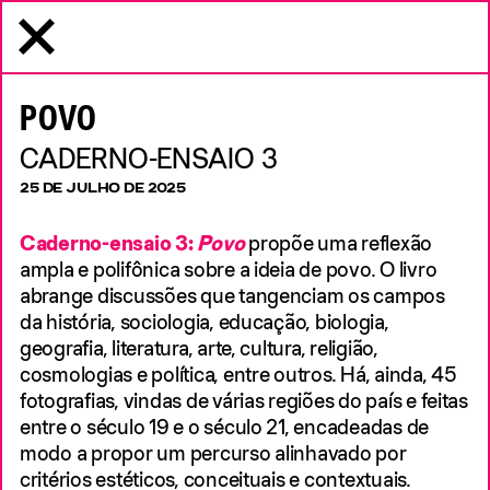
MENU
Pular para conteúdo
Instituto Tomie Ohtake
CATÁLOGO: HIROMI NAGAKURA
MIDIATECA
ATÉ A AMAZÔNIA COM AILTON
POVO
KRENAK
TIPO DE MÍDIA
CADERNO-ENSAIO 3
CONFIRA O CATÁLOGO QUE ACOMPANHA A
EXPOSIÇÃO ‘HIROMI NAGAKURA ATÉ A
TEXTO
PUBLICAÇÃO
VÍDEO
ÁUDIO
25 DE JULHO DE 2025
AMAZÔNIA COM AILTON KRENAK’ (2025) NO
CENTRO CULTURAL BANCO DA AMAZÔNIA,
EM BELÉM (PA)
Caderno-ensaio 3:
Povo
propõe uma reflexão
19 DE DEZEMBRO DE 2025
ampla e polifônica sobre a ideia de povo. O livro
PUBLICAÇÃO
abrange discussões que tangenciam os campos
da história, sociologia, educação, biologia,
geografia, literatura, arte, cultura, religião,
JORNAL: HIROMI NAGAKURA
cosmologias e política, entre outros. Há, ainda, 45
fotografias, vindas de várias regiões do país e feitas
ATÉ A AMAZÔNIA COM AILTON
entre o século 19 e o século 21, encadeadas de
KRENAK
modo a propor um percurso alinhavado por
critérios estéticos, conceituais e contextuais.
CONFIRA O JORNAL QUE ACOMPANHA A